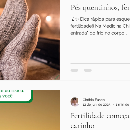
Pés quentinhos, fer
🧦✨ Dica rápida para esque
fertilidade!) Na Medicina Ch
entrada” do frio no corpo...
Cinthia Fusco
12 de jun. de 2025
1 min de 
Fertilidade começ
carinho