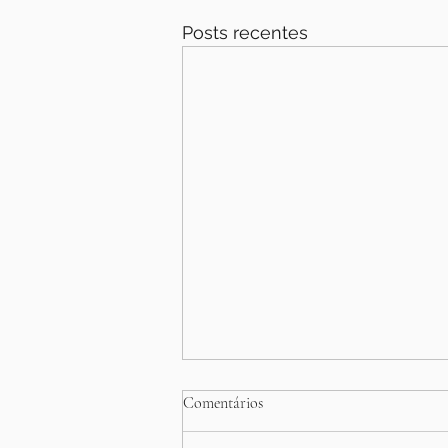
Posts recentes
Acupuntura para Dor Lombar em
Comentários
Jundiaí — Alívio Real, Sem
Remédio