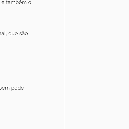
o e também o 
al, que são 
mbém pode 