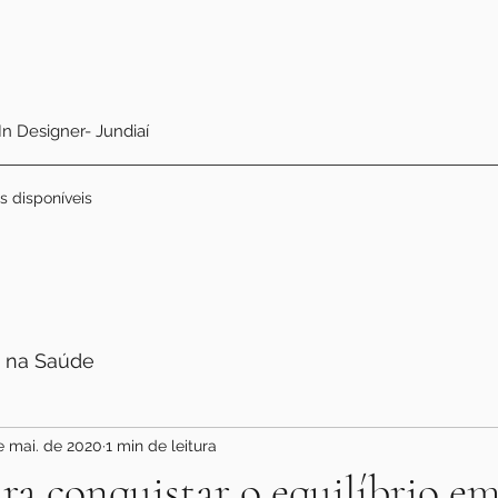
 In Designer- Jundiaí
s disponíveis
 na Saúde
e mai. de 2020
1 min de leitura
ara conquistar o equilíbrio e