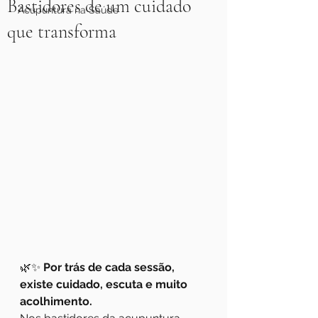
Bastidores de um cuidado
Acupuntura na Saúde
que transforma
🌿✨ 
Por trás de cada sessão, 
existe cuidado, escuta e muito 
acolhimento.