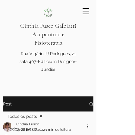
Cinthia Fusco Galbiatti
Acupuntura e
Fisioterapia
Rua Vigário JJ Rodrigues, 21
sala 407-Edificio In Designer-
Jundiaí
Post
Todos os posts
Cinthia Fusco
Todos os posts
19 de fev. de 2022
1 min de leitura