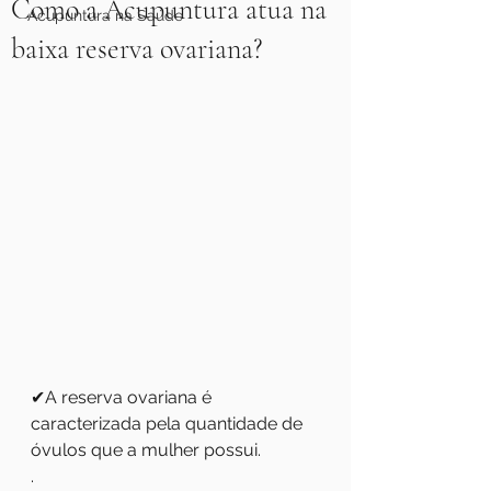
Como a Acupuntura atua na
Acupuntura na Saúde
baixa reserva ovariana?
✔A reserva ovariana é 
caracterizada pela quantidade de 
óvulos que a mulher possui.
.