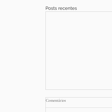
Posts recentes
Acupuntura para Dor Lombar em
Comentários
Jundiaí — Alívio Real, Sem
Remédio