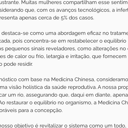
rustrante. Muitas mulheres compartilham esse sentim
iderando que, com os avanços tecnológicos, a infert
resenta apenas cerca de 5% dos casos.
a destaca-se como uma abordagem eficaz no tratame
licada, pois concentra-se em restabelecer o equilíbrio
mos pequenos sinais reveladores, como alterações no 
 de calor ou frio, letargia e irritação, que fornecem 
 pode residir.
gnóstico com base na Medicina Chinesa, consideramo
ma visão holística da saúde reprodutiva. A nossa pro
icar um rio, assegurando que, daqui em diante, apena
 Ao restaurar o equilíbrio no organismo, a Medicina Ch
oráveis para a concepção.
nosso objetivo é revitalizar o sistema como um todo, 