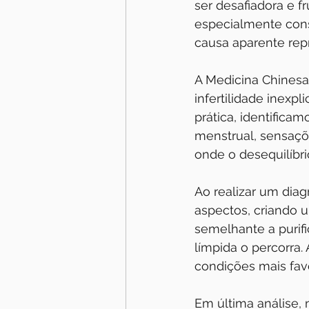
ser desafiadora e f
especialmente cons
causa aparente rep
A Medicina Chines
infertilidade inexp
prática, identifica
menstrual, sensações
onde o desequilíbrio
Ao realizar um dia
aspectos, criando u
semelhante a purif
límpida o percorra.
condições mais fav
Em última análise, 