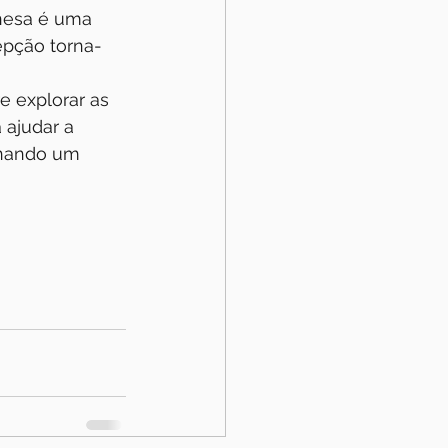
inesa é uma 
epção torna-
e explorar as 
 ajudar a 
onando um 