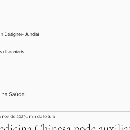
 In Designer- Jundiaí
s disponíveis
 na Saúde
e nov. de 2023
1 min de leitura
dicina Chinesa pode auxilia