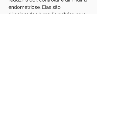
endometriose. Elas são 
direcionados à região pélvica para 
aumentar a circulação e eliminar o 
crescimento e a recorrência da 
endometriose, quebrando os 
coágulos e dissolvendo as massas.
.
❄ A dietoterapia é individualizada 
para cada paciente com base na 
melhora da saúde geral e 
reprodutiva.
.
Tire suas dúvidas com a 
especialista
.
Dra Cinthia Fusco Galbiatti
Acupuntura especialista em 
infertilidade.