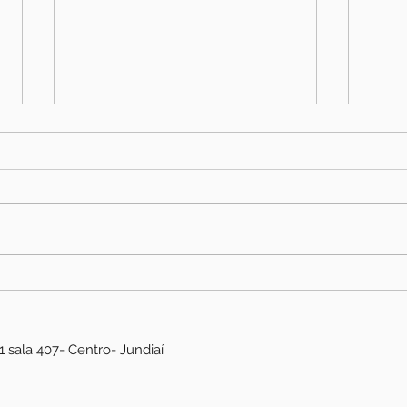
Diminui a dor da fibromialgia
com acupuntura
Dor no corpo inteiro sem uma
causa aparente. Cansaço que
Feedb
não passa mesmo depois de
dormir. Pontos de pressão que
doem ao menor toque. E ainda
a sensação de que ninguém
acredita — porque os exames
volt
1 sala 407- Centro- Jundiaí