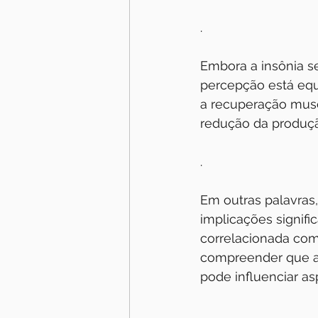
.
Embora a insônia s
percepção está equ
a recuperação musc
redução da produçã
.
Em outras palavras
implicações signifi
correlacionada com
compreender que a
pode influenciar a
.