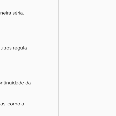
eira séria, 
utros regula 
ontinuidade da 
pas: como a 