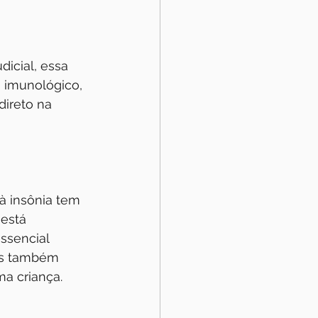
icial, essa 
 imunológico, 
ireto na 
à insônia tem 
está 
ssencial 
as também 
a criança. 