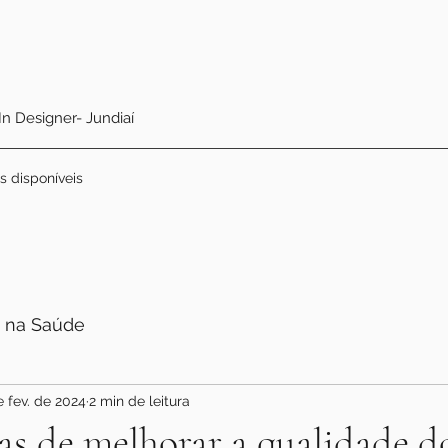
 In Designer- Jundiaí
s disponíveis
 na Saúde
e fev. de 2024
2 min de leitura
s de melhorar a qualidade d