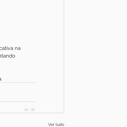
cativa na 
ntando 
.
Ver tudo