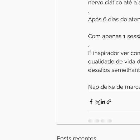
nervo ciático até a 
.
Após 6 dias do ate
Com apenas 1 sessã
.
É inspirador ver co
qualidade de vida 
desafios semelhan
Não deixe de marca
Posts recentes