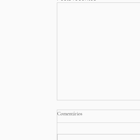
Acupuntura para Dor Lombar em
Comentários
Jundiaí — Alívio Real, Sem
Remédio
A dor lombar é uma das
queixas mais comuns nos