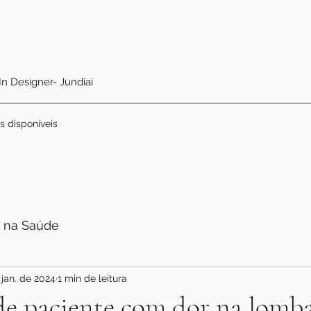
 In Designer- Jundiaí
s disponíveis
 na Saúde
 jan. de 2024
1 min de leitura
e paciente com dor na lomba