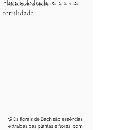
Florais de Bach para a sua
Acupuntura na Saúde
fertilidade
🌸Os florais de Bach são essências 
extraídas das plantas e flores, com 