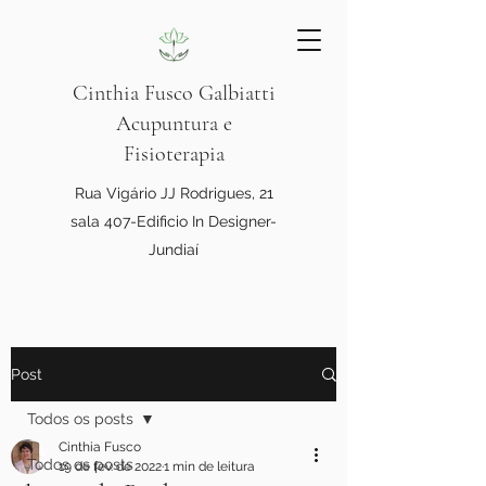
Cinthia Fusco Galbiatti
Acupuntura e
Fisioterapia
Rua Vigário JJ Rodrigues, 21
sala 407-Edificio In Designer-
Jundiaí
Post
Todos os posts
Cinthia Fusco
Todos os posts
19 de fev. de 2022
1 min de leitura