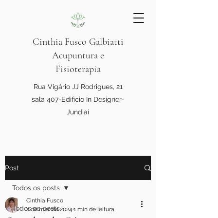
Cinthia Fusco Galbiatti
Acupuntura e
Fisioterapia
Rua Vigário JJ Rodrigues, 21
sala 407-Edificio In Designer-
Jundiaí
Post
Todos os posts
Cinthia Fusco
Todos os posts
2 de mar. de 2024
1 min de leitura