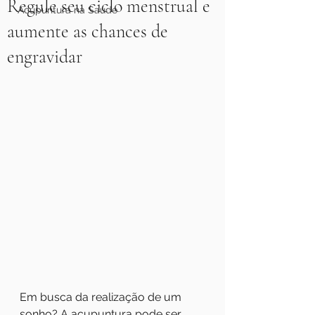
Regule seu ciclo menstrual e
Acupuntura na Saúde
aumente as chances de
engravidar
Em busca da realização de um 
sonho? A acupuntura pode ser 