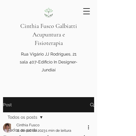
Cinthia Fusco Galbiatti
Acupuntura e
Fisioterapia
Rua Vigário JJ Rodrigues, 21
sala 407-Edificio In Designer-
Jundiaí
Post
Todos os posts
Cinthia Fusco
Todos os posts
11 de out. de 2023
1 min de leitura